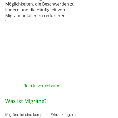
Möglichkeiten, die Beschwerden zu
lindern und die Häufigkeit von
Migräneanfällen zu reduzieren.
Alternative
Behandlungsmethoden
bei Migräne
Akupunktur
Massage
Osteopathie
Dorn-Therapie
Bowen-Therapie
Pflanzenheilkunde
Termin vereinbaren
Was ist Migräne?
Migräne ist eine komplexe Erkrankung, die